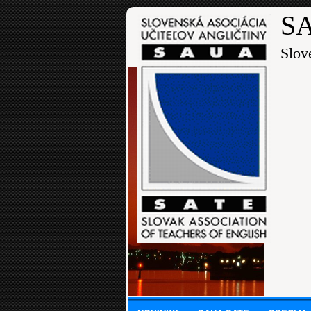
SA
Slov