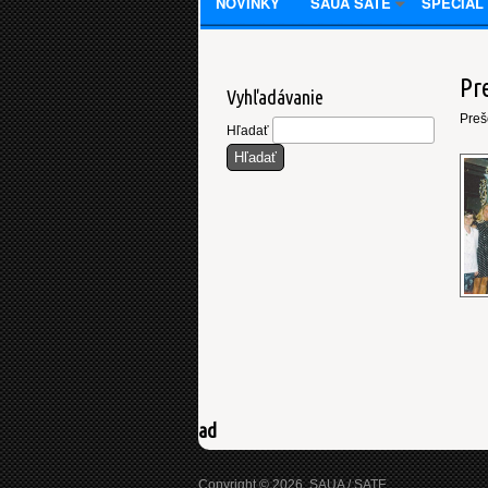
NOVINKY
SAUA SATE
SPECIAL
Pr
Vyhľadávanie
Preš
Hľadať
ad
Copyright © 2026, SAUA / SATE